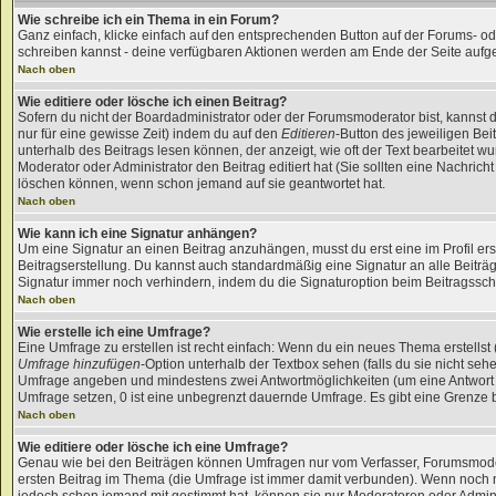
Wie schreibe ich ein Thema in ein Forum?
Ganz einfach, klicke einfach auf den entsprechenden Button auf der Forums- oder
schreiben kannst - deine verfügbaren Aktionen werden am Ende der Seite aufgel
Nach oben
Wie editiere oder lösche ich einen Beitrag?
Sofern du nicht der Boardadministrator oder der Forumsmoderator bist, kannst d
nur für eine gewisse Zeit) indem du auf den
Editieren
-Button des jeweiligen Beit
unterhalb des Beitrags lesen können, der anzeigt, wie oft der Text bearbeitet wu
Moderator oder Administrator den Beitrag editiert hat (Sie sollten eine Nachric
löschen können, wenn schon jemand auf sie geantwortet hat.
Nach oben
Wie kann ich eine Signatur anhängen?
Um eine Signatur an einen Beitrag anzuhängen, musst du erst eine im Profil erste
Beitragserstellung. Du kannst auch standardmäßig eine Signatur an alle Beitr
Signatur immer noch verhindern, indem du die Signaturoption beim Beitragssch
Nach oben
Wie erstelle ich eine Umfrage?
Eine Umfrage zu erstellen ist recht einfach: Wenn du ein neues Thema erstellst (
Umfrage hinzufügen
-Option unterhalb der Textbox sehen (falls du sie nicht sehe
Umfrage angeben und mindestens zwei Antwortmöglichkeiten (um eine Antwort 
Umfrage setzen, 0 ist eine unbegrenzt dauernde Umfrage. Es gibt eine Grenze be
Nach oben
Wie editiere oder lösche ich eine Umfrage?
Genau wie bei den Beiträgen können Umfragen nur vom Verfasser, Forumsmodera
ersten Beitrag im Thema (die Umfrage ist immer damit verbunden). Wenn noch 