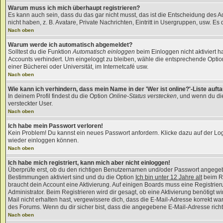
Warum muss ich mich überhaupt registrieren?
Es kann auch sein, dass du das gar nicht musst, das ist die Entscheidung des Ad
nicht haben, z. B. Avatare, Private Nachrichten, Eintritt in Usergruppen, usw. Es 
Nach oben
Warum werde ich automatisch abgemeldet?
Solltest du die Funktion
Automatisch einloggen
beim Einloggen nicht aktiviert h
Accounts verhindert. Um eingeloggt zu bleiben, wähle die entsprechende Option
einer Bücherei oder Universität, im Internetcafé usw.
Nach oben
Wie kann ich verhindern, dass mein Name in der 'Wer ist online?'-Liste auft
In deinem Profil findest du die Option
Online-Status verstecken
, und wenn du die
versteckter User.
Nach oben
Ich habe mein Passwort verloren!
Kein Problem! Du kannst ein neues Passwort anfordern. Klicke dazu auf der Lo
wieder einloggen können.
Nach oben
Ich habe mich registriert, kann mich aber nicht einloggen!
Überprüfe erst, ob du den richtigen Benutzernamen und/oder Passwort angegeben
Bestimmungen aktiviert sind und du die Option
Ich bin unter 12 Jahre alt
beim Re
braucht dein Account eine Aktivierung. Auf einigen Boards muss eine Registrier
Administrator. Beim Registrieren wird dir gesagt, ob eine Aktivierung benötigt w
Mail nicht erhalten hast, vergewissere dich, dass die E-Mail-Adresse korrekt w
des Forums. Wenn du dir sicher bist, dass die angegebene E-Mail-Adresse richtig
Nach oben