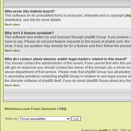
Who wrote this bulletin board?
This software (in its unmodified form) is produced, released and is copyright
ph
distributed, see link for more details
Nach oben
Why isn't X feature available?
This software was written by and licensed through phpBB Group. If you believ
have to say. Please do not post feature requests to the board at phpbb.com, th
what, if any, our position may already be for a feature and then follow the proce
Nach oben
Who do I contact about abusive and/or legal matters related to this board?
You should contact the administrator of this board. If you cannot find who this y
still get no response you should contact the owner of the domain (do a whois looku
abuse department of that service. Please note that phpBB Group has absolutely 
is absolutely pointless contacting phpBB Group in relation to any legal (cease an
the discrete software of phpBB itself. If you do email phpBB Group about any thir
Nach oben
Wetterfotos.com Foren-Übersicht
» FAQ
Gehe zu:
Powered by
phpBB
© 2001, 2002 p