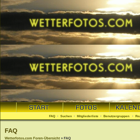
FAQ
•
Suchen
•
Mitgliederliste
•
Benutzergruppen
•
Re
FAQ
Wetterfotos.com Foren-Übersicht
» FAQ