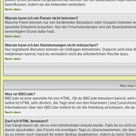
jedoch schon jemand mit gestimmt hat, können sie nur Moderatoren oder Admini
beeinflussen, indem sie die Antworten verändern.
Nach oben
Warum kann ich ein Forum nicht betreten?
Manche Foren können nur von bestimmten Benutzern oder Gruppen betreten wer
spezielle Erlaubnis brauchen. Nur der Forumsmoderator und der Boardadministra
berechtigten Grund dafür hast.
Nach oben
Warum kann ich bei Abstimmungen nicht mitmachen?
Nur registrierte Benutzer können an Umfragen teilnehmen. Dadurch wird eine Bee
mitstimmen kannst, hast du vermutlich nicht die erforderlichen Rechte dazu.
Nach oben
Was man i
Was ist BBCode?
BBCode ist eine spezielle Art von HTML. Ob du BBCode benutzen kannst, wird v
selbst ist HTML sehr ähnlich, die Tags sind von den Klammern [ und ] umschloss
Informationen über den BBCode solltest du dir die Anleitung anschauen, die du 
Nach oben
Darf ich HTML benutzen?
Das hängt davon ab, ob es vom Administrator erlaubt wurde. Falls du es nicht da
davon abzuhalten, das Forum mit unnötigen Tags zu überschwemmen, die das La
du es immer noch manuell für jeden Beitrag deaktivieren, indem du beim Schrei